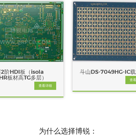
2阶HDI板（isola
斗山DS-7049HG-IC
0HR板材高TG多层）
查
查看详细
为什么选择博锐：