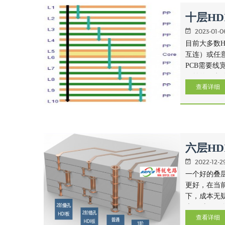
十层HD
4阶、
2023-01-06
目前大多数HD
互连）或任意
PCB需要线宽
目前的任意
查看详细
因此需要转
六层HD
阶）叠
2022-12-29
一个好的叠
更好，在当
下，成本无
素。对于一个
查看详细
才是最佳