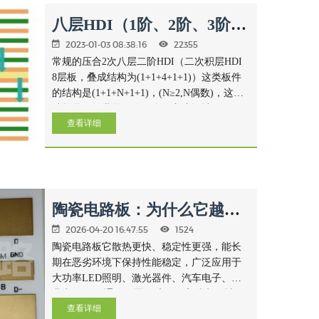
八层HDI（1阶、2阶、3阶、
任意阶）叠层阻抗
2023-01-03 08:38:16
22355
常规的压合2次八层二阶HDI（二次积层HDI
8层板，叠成结构为(1+1+4+1+1)）这类板件
的结构是(1+1+N+1+1)，(N≥2,N偶数)，这种
结构是目前业界二次压合的主流设计
查看详细
陶瓷电路板：为什么它越来
越重要？
2026-04-20 16:47:55
1524
陶瓷电路板它散热更快、稳定性更强，能长
期在恶劣环境下保持性能稳定，广泛应用于
大功率LED照明、激光器件、汽车电子、工
业电源、5G通信、军工航天、高端电子封
查看详细
装、功率模块、微波器件、高频大功率、电