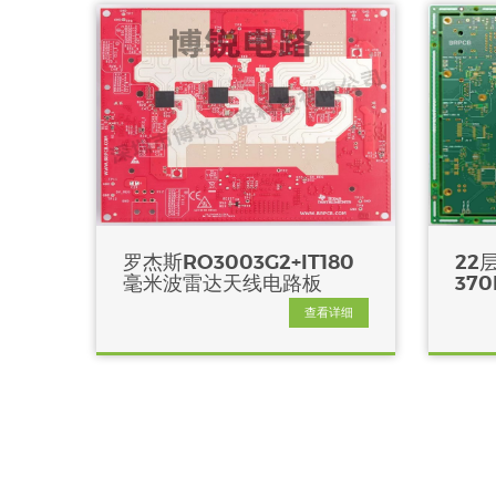
罗杰斯RO3003G2+IT180
22层
毫米波雷达天线电路板
37
查看详细