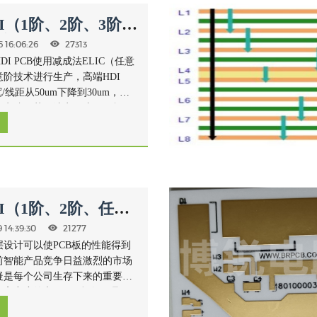
I（1阶、2阶、3阶、
任意阶）叠层阻抗
 16:06:26
27313
I PCB使用减成法ELIC（任意
阶技术进行生产，高端HDI
/线距从50um下降到30um，而
阶电镀工艺无法实现这一目标，
换到半加成法工艺。
I（1阶、2阶、任意
层阻抗
 14:39:30
21277
层设计可以使PCB板的性能得到
前智能产品竞争日益激烈的市场
疑是每个公司生存下来的重要因
高密度的六层HDI板如何叠层