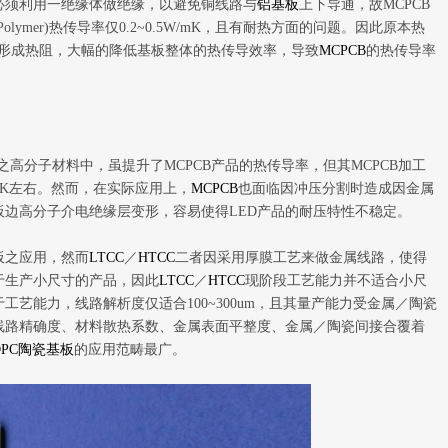
必须利用一绝缘体做绝缘，以避免铜线路与
铝基板
上下导通，故MCPCB
ymer)热传导率仅0.2~0.5W/mK，且有耐热方面的问题。因此原本热
后，形成热阻，大幅的降低基板整体的热传导效率，导致
MCPCB
的热传导率
之高分子材料中，虽提升了MCPCB产品的热传导率，但其MCPCB加工
mK左右。然而，在实际应用上，
MCPCB
也面临因冲压分割时造成因金属
边高分子介电绝缘层变形，容易使得LED产品的耐压特性不稳定。
板之应用，然而
LTCC
／
HTCC
二者因采用厚膜工艺来做金属线路，使得
于生产小尺寸的产品，因此
LTCC
／
HTCC
现阶段工艺能力并不适合小尺
工艺能力，线路解析度仅适合100~300um，且其量产能力受金属／陶瓷
线路精确度、材料散热系数、金属表面平整度、金属／陶瓷间接合覆着
DPC陶瓷基板
的应用范畴最广。