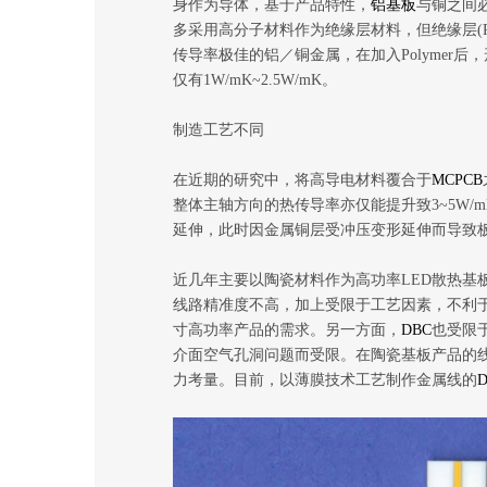
身作为导体，基于产品特性，
铝基板
与铜之间
多采用高分子材料作为绝缘层材料，但绝缘层(Pol
传导率极佳的铝／铜金属，在加入Polymer
仅有1W/mK~2.5W/mK。
制造工艺不同
在近期的研究中，将高导电材料覆合于
MCPCB
整体主轴方向的热传导率亦仅能提升致3~5W/
延伸，此时因金属铜层受冲压变形延伸而导致板
近几年主要以陶瓷材料作为高功率LED散热基
线路精准度不高，加上受限于工艺因素，不利
寸高功率产品的需求。另一方面，
DBC
也受限于
介面空气孔洞问题而受限。在陶瓷基板产品的
力考量。目前，以薄膜技术工艺制作金属线的