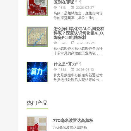
艺将金属线路与陶瓷紧密结合，
区别在哪呢？？
具有优异高热导率、高硬度、耐
1618
2026-03-27
高温、绝缘性好、低介电损耗、
高频：是频域概念，直接指向信
热膨胀系数等特点。
号的振荡频率（单位：Hz）。其
核心定义是“频率显著高于低频的
信号”，通常涵盖几十MHz至几十
怎么择用氧化铝Al₂O₃陶瓷材
GHz甚至更高（如卫星通信Ka波
料呢？深度认识氧化铝Al₂O₃
段20GHz、5G毫米波28GHz、车
陶瓷PCB电路板材
载毫米波雷达77GHz）。高频信
1548
2026-03-23
号的本质是正弦波，关注的是“信
氧化铝95瓷和氧化铝99瓷是两种
号本身的频率高低”。
非常常见的高性能工业陶瓷，它
们的核心区别在于氧化铝的纯
度，这直接导致了物理、化学、
什么是“算力”？
电学和机械性能的显著差异。
1852
2026-03-10
算力是数据中心的服务器通过对
数据进行处理后实现结果输出的
一种能力。2023年10月工业和信
息化部等六部门联合印发的《算
力基础设施高质量发展行动计
划》中指出：算力是集信息计算
热门产品
力、网络运载力、数据存储力于
一体的新型生产力。
77G毫米波雷达高频板
77G毫米波雷达线路板