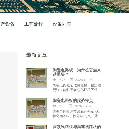
生产设备
工艺流程
设备列表
最新文章
陶瓷电路板：为什么它越来
越重要？
1547
2026-04-20
陶瓷电路板它散热更快、稳定性
更强，能长期在恶劣环境下保持
性能稳定，广泛应用于大功率
LED照明、激光器件、汽车电
陶瓷电路板的优势特点
子、工业电源、5G通信、军工航
1315
2026-04-20
天、高端电子封装、功率模块、
陶瓷电路板通常以氧化铝Al₂O₃、
微波器件、高频大功率、电力、
氮化铝AIN、氮化硅Si₃N₄、蓝宝
机械等领域。
石等陶瓷为基材，通过DPC、
DBC、AMB、HTCC、LTCC等工
高频线路板与高速线路板的