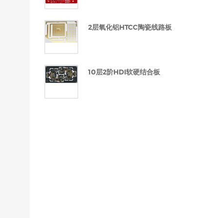
2层氧化铝HTCC陶瓷线路板
10层2阶HDI软硬结合板