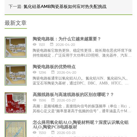
下一篇:
氮化硅基AMB陶瓷基板如何应对热失配挑战
最新文章
陶瓷电路板：为什么它越来越重要？
1531
2026-04-20
陶瓷电路板它散热更快、稳定性更强，能长期在恶劣环境下保
持性能稳定，广泛应用于大功率LED照明、激光器件、汽车电
子、工业电源、5G通信、军工航天、高端电子封装、功率模
块、微波器件、高频大功率、电力、机械等领域。
陶瓷电路板的优势特点
1296
2026-04-20
陶瓷电路板通常以氧化铝Al₂O₃、氮化铝AIN、氮化硅Si₃N₄、
蓝宝石等陶瓷为基材，通过DPC、DBC、AMB、HTCC、
LTCC等工艺将金属线路与陶瓷紧密结合，具有优异高热导
率、高硬度、耐高温、绝缘性好、低介电损耗、热膨胀系数等
高频线路板与高速线路板的区别在哪呢？？
特点。
1596
2026-03-27
高频：是频域概念，直接指向信号的振荡频率（单位：Hz）。
其核心定义是“频率显著高于低频的信号”，通常涵盖几十MHz
至几十GHz甚至更高（如卫星通信Ka波段20GHz、5G毫米波
28GHz、车载毫米波雷达77GHz）。高频信号的本质是正弦
怎么择用氧化铝Al₂O₃陶瓷材料呢？深度认识氧化铝
波，关注的是“信号本身的频率高低”。
Al₂O₃陶瓷PCB电路板材
1530
2026-03-23