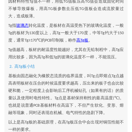
因材料特性
值不一样，用低
值板压高
值会造成固化时间
Tg
TG
TG
不够导致爆板，用高
板参数去压低
值板会造成流胶量过
TG
TG
大，造成板薄。
指
玻璃态
转化温度，是板材在高温受热下的玻璃化温度，一般
Tg
的板材为
度以上，高
一般大于
度，中等
约大于
Tg
130
Tg
170
Tg
150
度，通常
的
印制板，称作
高
板
。
Tg≥170℃
PCB
Tg
值越高，板材的耐温度性能越好，尤其在无铅制程中，高
应
Tg
Tg
用比较多，因为高
和低
的玻璃化温度不一样，不能混压。
Tg
Tg
高
板小结
2.
Tg
基板由固态融化为橡胶态流质的临界温度，叫
点即熔点
点越
Tg
Tg
高表明板材在压合的时候温度要求越高，压出来的板子也会比较
硬和脆，一定程度上会影响后工序机械钻孔（如果有的话）的质
量以及使用时电性特性。
点是基材保持刚性的最高温度
。
Tg
(℃)
也就是说普通
基板材料在高温下，不但产生软化、变形、熔
PCB
融等现象，同时还表现在机械、电气特性的急剧下降。
以上是高
板的基础原理，在高
板压合中会出现对铜箔性能不
Tg
Tg
一样的要求。