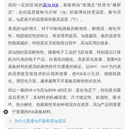
高到一定的区域的
高
，基板将由
玻璃态
转变为
橡胶
Tg PCB
“
”
“
态
，在此温度被称为片材（
）的玻璃化转变温度。换句话
”
Tg
说，
是基片的温度保持最高温度（
）。
Tg
℃
基底的
的增大，对于印刷电路板的耐热性，耐潮湿，耐化学
Tg
性，电阻稳定性的特点，将加强和提高。
值越高，板的温度等
Tg
性能就越好，特别是在无铅制造过程中，高
应用比较多。
Tg
高
指的是高耐热性。随着电子工业的飞跃发展，特别是以计算
Tg
机为代表的电子产品，向着高功能化、高多层化发展，需要
PCB
基板材料的更高的耐热性作为重要的保证。以
、
为代表
SMT
CMT
的高密度安装技术的出现和发展，使
在小孔径、精细线路
PCB
化、薄型化方面，越来越离不开基板高耐热性的支持。
所以一般的
与高
的
的区别：是在热态下，特别是在吸
FR-4
Tg
FR-4
湿后受热下，其材料的机械强度、尺寸稳定性、粘接性、吸水
性、热分解性、热膨胀性等各种情况存在差异，高
产品明显要
Tg
好于普通的
基板材料。
PCB
为什么普通
不能和高
混压
1.
Tg
Tg