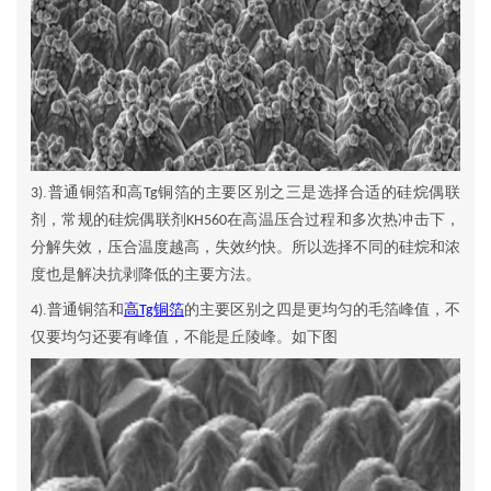
.普通铜箔和高
铜箔的主要区别之三是选择合适的硅烷偶联
3)
Tg
剂，常规的硅烷偶联剂
在高温压合过程和多次热冲击下，
KH560
分解失效，压合温度越高，失效约快。所以选择不同的硅烷和浓
度也是解决抗剥降低的主要方法。
.普通铜箔和
高
铜箔
的主要区别之四是更均匀的毛箔峰值，不
4)
Tg
仅要均匀还要有峰值，不能是丘陵峰。如下图