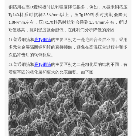
铜箔用在高
覆铜板时抗剥强度降低很多，例如，
微米铜箔压
Tg
70
料系时抗剥
以上，压
料系时抗剥会降到
Tg140
2.5N/mm
Tg150
左右，压
料系时抗剥会降到
左右，所以
1.8N/mm
Tg170
1.5N/mm
值越高，抗剥强度就会越低，在此我们分析降低的原因
Tg
:
.普通铜箔和
高
铜箔
的主要区别之一是毛面合金层不同，采用
1)
Tg
多元合金层隔断铜和锌的直接接触，避免在高温压合过程中和多
次热冲击后的铜锌反应。
.普通铜箔和
高
铜箔
的主要区别之二是粗化层的结构不同，有
2)
Tg
着更牢固的粗化层和更大的比表面积。如下图