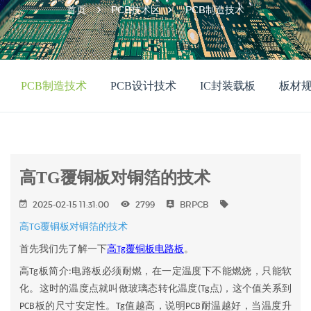
首页
PCB技术区
PCB制造技术
PCB制造技术
PCB设计技术
IC封装载板
板材
高TG覆铜板对铜箔的技术
2025-02-15 11:31:00
2799
BRPCB
高
覆铜板对铜箔的技术
TG
首先我们先了解一下
高
覆铜板电路板
。
Tg
高
板简介
电路板必须耐燃，在一定温度下不能燃烧，只能软
Tg
:
化。这时的温度点就叫做玻璃态转化温度
点
，这个值关系到
(Tg
)
板的尺寸安定性。
值越高，说明
耐温越好，当温度升
PCB
Tg
PCB