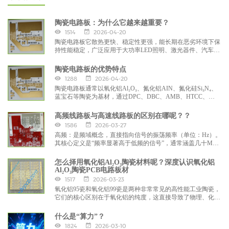
陶瓷电路板：为什么它越来越重要？
1514
2026-04-20
陶瓷电路板它散热更快、稳定性更强，能长期在恶劣环境下保
持性能稳定，广泛应用于大功率LED照明、激光器件、汽车电
子、工业电源、5G通信、军工航天、高端电子封装、功率模
块、微波器件、高频大功率、电力、机械等领域。
陶瓷电路板的优势特点
1288
2026-04-20
陶瓷电路板通常以氧化铝Al₂O₃、氮化铝AIN、氮化硅Si₃N₄、
蓝宝石等陶瓷为基材，通过DPC、DBC、AMB、HTCC、
LTCC等工艺将金属线路与陶瓷紧密结合，具有优异高热导
率、高硬度、耐高温、绝缘性好、低介电损耗、热膨胀系数等
高频线路板与高速线路板的区别在哪呢？？
特点。
1586
2026-03-27
高频：是频域概念，直接指向信号的振荡频率（单位：Hz）。
其核心定义是“频率显著高于低频的信号”，通常涵盖几十MHz
至几十GHz甚至更高（如卫星通信Ka波段20GHz、5G毫米波
28GHz、车载毫米波雷达77GHz）。高频信号的本质是正弦
怎么择用氧化铝Al₂O₃陶瓷材料呢？深度认识氧化铝
波，关注的是“信号本身的频率高低”。
Al₂O₃陶瓷PCB电路板材
1517
2026-03-23
氧化铝95瓷和氧化铝99瓷是两种非常常见的高性能工业陶瓷，
它们的核心区别在于氧化铝的纯度，这直接导致了物理、化
学、电学和机械性能的显著差异。
什么是“算力”？
1824
2026-03-10