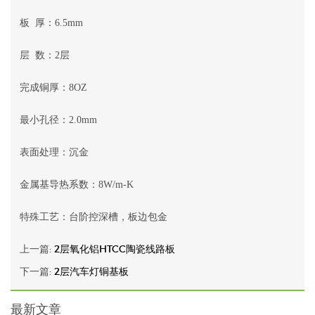
板 厚：6.5mm
层 数：2层
完成铜厚：8OZ
最小孔径：2.0mm
表面处理：沉金
金属基导热系数：8W/m-K
特殊工艺：台阶控深槽，板边包金
上一篇:
2层氧化铝HTCC陶瓷线路板
下一篇:
2层汽车灯铜基板
最新文章